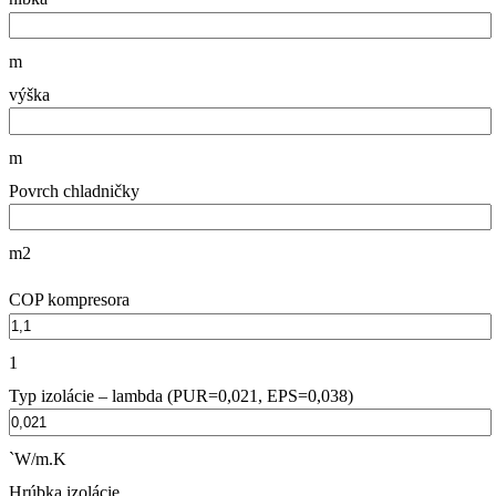
m
výška
m
Povrch chladničky
m2
COP kompresora
1
Typ izolácie – lambda (PUR=0,021, EPS=0,038)
`W/m.K
Hrúbka izolácie